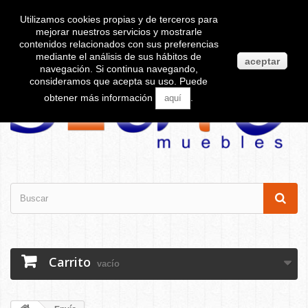
No puede realizar pedidos desde su país.
United States
Utilizamos cookies propias y de terceros para
mejorar nuestros servicios y mostrarle
Contacte con nosotros
Iniciar sesión
contenidos relacionados con sus preferencias
mediante el análisis de sus hábitos de
aceptar
navegación. Si continua navegando,
consideramos que acepta su uso. Puede
obtener más información
.
aquí
Carrito
vacío